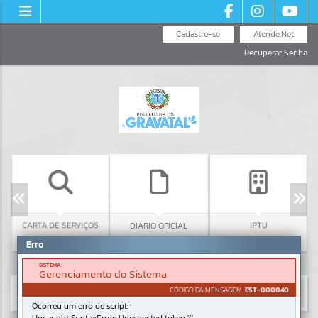
Cadastre-se
Atende.Net
Recuperar Senha
CARTA DE SERVIÇOS
CO
DIÁRIO OFICIAL
IPTU
Erro
SISTEMA
Gerenciamento do Sistema
CÓDIGO DA MENSAGEM:
EST-000040
Ocorreu um erro de script: