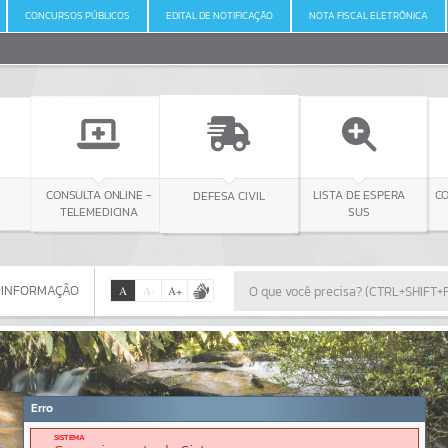
CONCURSOS PÚBLICOS
EDITAL DE NOTIFICAÇÃO
NOTA FISCAL ELETRÔNICA
 ONLINE -
DEFESA CIVIL
CONSULTA LICITAÇÃO
LISTA DE ESPERA
EDICINA
SUS
 INFORMAÇÃO
A
A
-
A
+
 INFORMAÇÃO
Por favor, aguarde...
Erro
SISTEMA