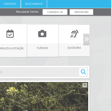
CONTATOS
FALE CONOSCO
Recuperar Senha
Cadastre-se
Atende.Net
SALA DO
OUVIDORIA
TURISMO
EMPREENDEDOR