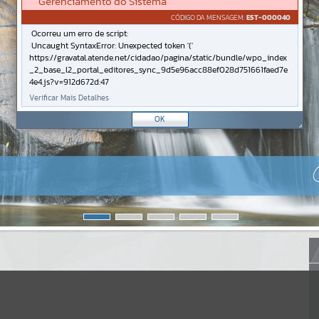
Gerenciamento do Sistema
CÓDIGO DA MENSAGEM:
EST-000040
Ocorreu um erro de script:
Uncaught SyntaxError: Unexpected token '('
https://gravatal.atende.net/cidadao/pagina/static/bundle/wpo_index
_2_base_l2_portal_editores_sync_9d5e96acc88ef028d751661faed7e
4e4.js?v=912d672d:47
Verificar Mais Detalhes
OK