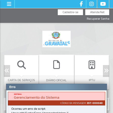
Cadastre-se
Atende.Net
Recuperar Senha
CARTA DE SERVIÇOS
C
DIÁRIO OFICIAL
IPTU
Erro
SISTEMA
Gerenciamento do Sistema
CÓDIGO DA MENSAGEM:
EST-000040
Ocorreu um erro de script: