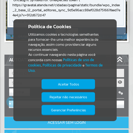
Uncaught SyntaxError: Unexpected token '('
https://gravatal.atende.net/cidadao/pagina/static/bundle/wpo_index
Resultados para
""
_2_base_l2_portal_editores_sync_9d5e96acc88ef028d751661faed7e
4e4.js?v=912d672d:47
Verificar Mais Detalhes
Portais
Política de Cookies
OK
Utilizamos cookies e tecnologias semelhantes
Por favor, aguarde...
para fornecer-lhe uma melhor experiência de
navegação, assim como providenciar alguns
NOTÍCIAS
recursos essenciais.
Ao continuar navegando nesta página você
AUTOATENDIMENTO
concorda com nossas
Políticas de uso de
Por favor, aguarde...
cookies
,
Políticas de privacidade
e
Termos de
Uso
.
SUBPORTAIS
Aceitar Todos
Entrar
Por favor, aguarde...
Rejeitar não necessários
Isto significa que diversos recursos
OU
providenciados poderão não estar
disponíveis.
Gerenciar Preferências
SERVIÇOS
Cadastre-se
|
Recuperar Senha
ACESSAR SEM LOGIN
Por favor, aguarde...