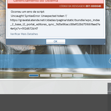
Gerenciamento do Sistema
CÓDIGO DA MENSAGEM:
EST-000040
Ocorreu um erro de script:
Uncaught SyntaxError: Unexpected token '('
https://gravatal.atende.net/cidadao/pagina/static/bundle/wpo_index
_2_base_l2_portal_editores_sync_9d5e96acc88ef028d751661faed7e
4e4.js?v=912d672d:47
Verificar Mais Detalhes
OK