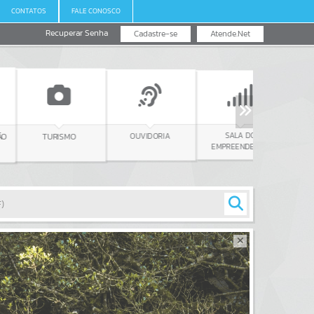
CONTATOS
FALE CONOSCO
Recuperar Senha
Cadastre-se
Atende.Net
SALA DO
REURB
OUVIDORIA
TURISMO
EMPREENDEDOR