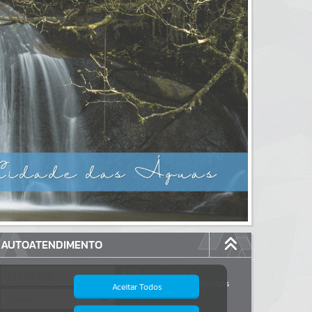
AUTOATENDIMENTO
Estão disponíveis no
autoatendimento
117
serviços
Aceitar Todos
dos quais...