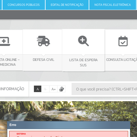
CONCURSOS PÚBLICOS
EDITAL DE NOTIFICAÇÃO
NOTA FISCAL ELETRÔNICA
NE -
DEFESA CIVIL
CONSULTA LICITAÇÃO
LISTA DE ESPERA
NA
SUS
 INFORMAÇÃO
A
A
-
A
+
 INFORMAÇÃO
Por favor, aguarde...
Erro
SISTEMA