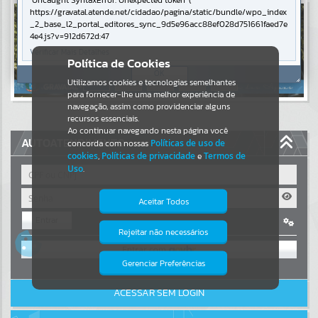
Uncaught SyntaxError: Unexpected token '('
https://gravatal.atende.net/cidadao/pagina/static/bundle/wpo_index
Resultados para
""
_2_base_l2_portal_editores_sync_9d5e96acc88ef028d751661faed7e
4e4.js?v=912d672d:47
Verificar Mais Detalhes
Portais
Política de Cookies
OK
Utilizamos cookies e tecnologias semelhantes
Por favor, aguarde...
para fornecer-lhe uma melhor experiência de
navegação, assim como providenciar alguns
NOTÍCIAS
recursos essenciais.
Ao continuar navegando nesta página você
AUTOATENDIMENTO
concorda com nossas
Políticas de uso de
Por favor, aguarde...
cookies
,
Políticas de privacidade
e
Termos de
Uso
.
SUBPORTAIS
Aceitar Todos
Entrar
Por favor, aguarde...
Rejeitar não necessários
Isto significa que diversos recursos
OU
providenciados poderão não estar
disponíveis.
Gerenciar Preferências
SERVIÇOS
Cadastre-se
|
Recuperar Senha
ACESSAR SEM LOGIN
Por favor, aguarde...