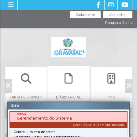
Cadastre-se
Atende.Net
Recuperar Senha
CARTA DE SERVIÇOS
C
DIÁRIO OFICIAL
IPTU
Erro
SISTEMA
Gerenciamento do Sistema
CÓDIGO DA MENSAGEM:
EST-000040
Ocorreu um erro de script: