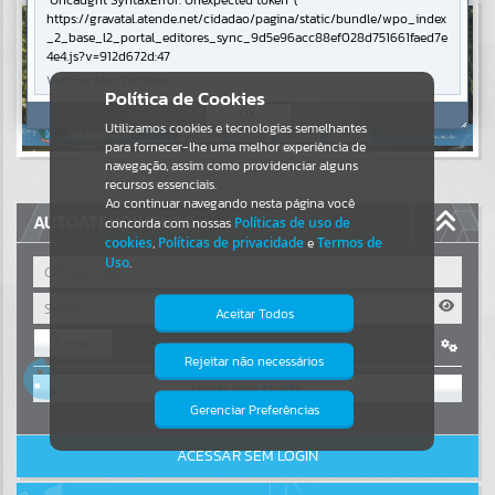
Uncaught SyntaxError: Unexpected token '('
https://gravatal.atende.net/cidadao/pagina/static/bundle/wpo_index
Resultados para
""
_2_base_l2_portal_editores_sync_9d5e96acc88ef028d751661faed7e
4e4.js?v=912d672d:47
Verificar Mais Detalhes
Portais
Política de Cookies
OK
Utilizamos cookies e tecnologias semelhantes
Por favor, aguarde...
para fornecer-lhe uma melhor experiência de
navegação, assim como providenciar alguns
NOTÍCIAS
recursos essenciais.
Ao continuar navegando nesta página você
AUTOATENDIMENTO
concorda com nossas
Políticas de uso de
Por favor, aguarde...
cookies
,
Políticas de privacidade
e
Termos de
Uso
.
SUBPORTAIS
Aceitar Todos
Entrar
Por favor, aguarde...
Rejeitar não necessários
Isto significa que diversos recursos
OU
providenciados poderão não estar
disponíveis.
Gerenciar Preferências
SERVIÇOS
Cadastre-se
|
Recuperar Senha
ACESSAR SEM LOGIN
Por favor, aguarde...