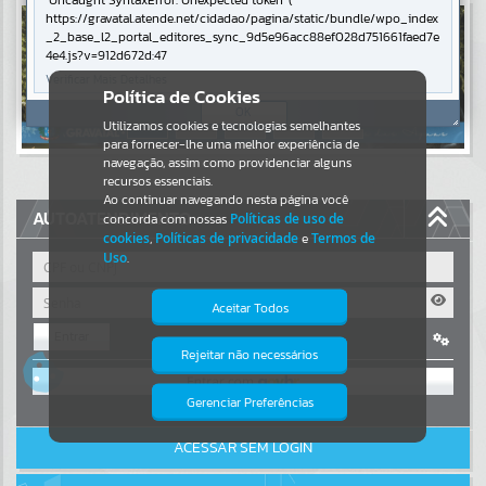
Uncaught SyntaxError: Unexpected token '('
https://gravatal.atende.net/cidadao/pagina/static/bundle/wpo_index
Resultados para
""
_2_base_l2_portal_editores_sync_9d5e96acc88ef028d751661faed7e
4e4.js?v=912d672d:47
Verificar Mais Detalhes
Portais
Política de Cookies
OK
Utilizamos cookies e tecnologias semelhantes
Por favor, aguarde...
para fornecer-lhe uma melhor experiência de
navegação, assim como providenciar alguns
NOTÍCIAS
recursos essenciais.
Ao continuar navegando nesta página você
AUTOATENDIMENTO
concorda com nossas
Políticas de uso de
Por favor, aguarde...
cookies
,
Políticas de privacidade
e
Termos de
Uso
.
SUBPORTAIS
Aceitar Todos
Entrar
Por favor, aguarde...
Rejeitar não necessários
Isto significa que diversos recursos
OU
providenciados poderão não estar
disponíveis.
Gerenciar Preferências
SERVIÇOS
Cadastre-se
|
Recuperar Senha
ACESSAR SEM LOGIN
Por favor, aguarde...