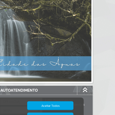
AUTOATENDIMENTO
Estão disponíveis no
autoatendimento
117
serviços
Aceitar Todos
dos quais...