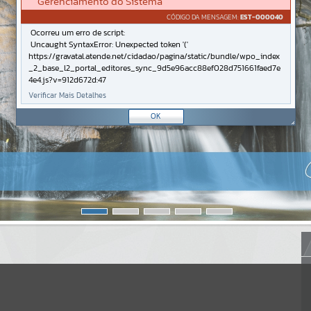
Gerenciamento do Sistema
CÓDIGO DA MENSAGEM:
EST-000040
Ocorreu um erro de script:
Uncaught SyntaxError: Unexpected token '('
https://gravatal.atende.net/cidadao/pagina/static/bundle/wpo_index
_2_base_l2_portal_editores_sync_9d5e96acc88ef028d751661faed7e
4e4.js?v=912d672d:47
Verificar Mais Detalhes
OK