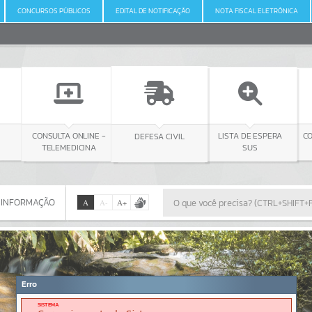
CONCURSOS PÚBLICOS
EDITAL DE NOTIFICAÇÃO
NOTA FISCAL ELETRÔNICA
NLINE -
DEFESA CIVIL
CONSULTA LICITAÇÃO
LISTA DE ESPERA
CINA
SUS
 INFORMAÇÃO
A
A
-
A
+
 INFORMAÇÃO
Por favor, aguarde...
Erro
SISTEMA