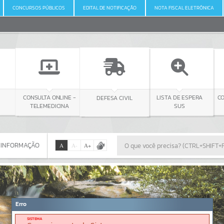
CONCURSOS PÚBLICOS
EDITAL DE NOTIFICAÇÃO
NOTA FISCAL ELETRÔNICA
ONLINE -
DEFESA CIVIL
CONSULTA LICITAÇÃO
LISTA DE ESPERA
ICINA
SUS
 INFORMAÇÃO
A
A
-
A
+
 INFORMAÇÃO
Por favor, aguarde...
Erro
SISTEMA