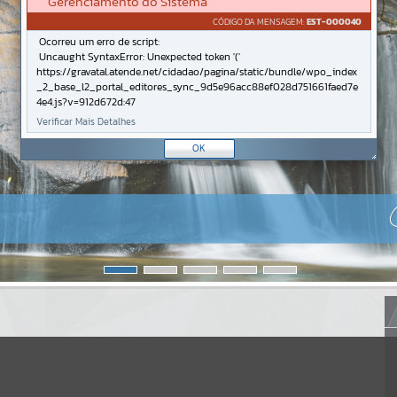
Gerenciamento do Sistema
CÓDIGO DA MENSAGEM:
EST-000040
Ocorreu um erro de script:
Uncaught SyntaxError: Unexpected token '('
https://gravatal.atende.net/cidadao/pagina/static/bundle/wpo_index
_2_base_l2_portal_editores_sync_9d5e96acc88ef028d751661faed7e
4e4.js?v=912d672d:47
Verificar Mais Detalhes
OK