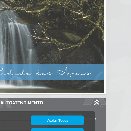
AUTOATENDIMENTO
Estão disponíveis no
autoatendimento
117
serviços
Aceitar Todos
dos quais...