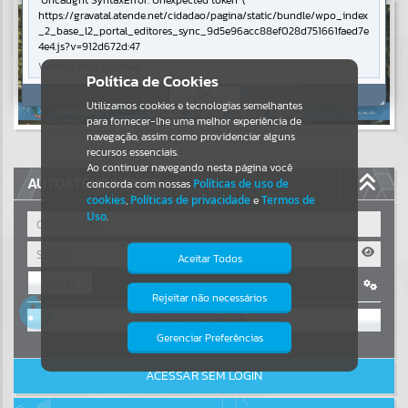
Uncaught SyntaxError: Unexpected token '('
https://gravatal.atende.net/cidadao/pagina/static/bundle/wpo_index
Resultados para
""
_2_base_l2_portal_editores_sync_9d5e96acc88ef028d751661faed7e
4e4.js?v=912d672d:47
Verificar Mais Detalhes
Portais
Política de Cookies
OK
Utilizamos cookies e tecnologias semelhantes
Por favor, aguarde...
para fornecer-lhe uma melhor experiência de
navegação, assim como providenciar alguns
NOTÍCIAS
recursos essenciais.
Ao continuar navegando nesta página você
AUTOATENDIMENTO
concorda com nossas
Políticas de uso de
Por favor, aguarde...
cookies
,
Políticas de privacidade
e
Termos de
Uso
.
SUBPORTAIS
Aceitar Todos
Entrar
Por favor, aguarde...
Rejeitar não necessários
Isto significa que diversos recursos
OU
providenciados poderão não estar
disponíveis.
Gerenciar Preferências
SERVIÇOS
Cadastre-se
|
Recuperar Senha
ACESSAR SEM LOGIN
Por favor, aguarde...