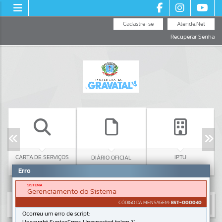
Cadastre-se
Atende.Net
Recuperar Senha
C
CARTA DE SERVIÇOS
IPTU
DIÁRIO OFICIAL
Erro
SISTEMA
Gerenciamento do Sistema
CÓDIGO DA MENSAGEM:
EST-000040
Ocorreu um erro de script: