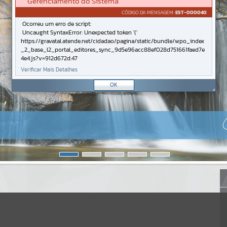
Gerenciamento do Sistema
CÓDIGO DA MENSAGEM:
EST-000040
Ocorreu um erro de script:
Uncaught SyntaxError: Unexpected token '('
https://gravatal.atende.net/cidadao/pagina/static/bundle/wpo_index
_2_base_l2_portal_editores_sync_9d5e96acc88ef028d751661faed7e
4e4.js?v=912d672d:47
Verificar Mais Detalhes
OK