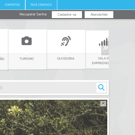
CONTATOS
FALE CONOSCO
Recuperar Senha
Cadastre-se
Atende.Net
SALA DO
REURB
OUVIDORIA
TURISMO
EMPREENDEDOR