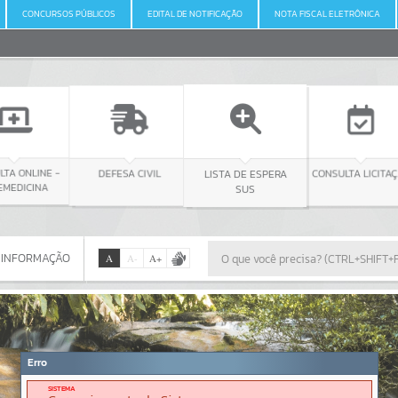
CONCURSOS PÚBLICOS
EDITAL DE NOTIFICAÇÃO
NOTA FISCAL ELETRÔNICA
NE -
DEFESA CIVIL
CONSULTA LICITAÇÃO
LISTA DE ESPERA
NA
SUS
 INFORMAÇÃO
A
A
-
A
+
 INFORMAÇÃO
Por favor, aguarde...
Erro
SISTEMA