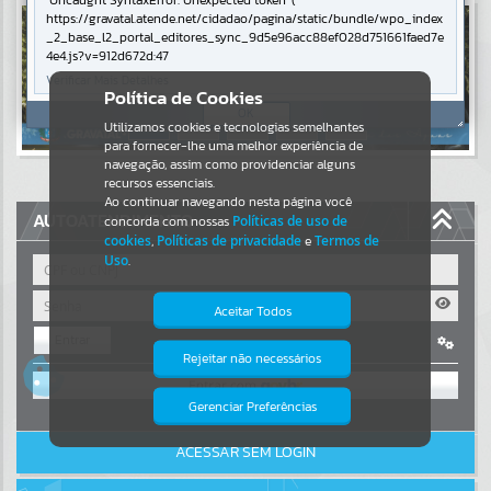
Uncaught SyntaxError: Unexpected token '('
https://gravatal.atende.net/cidadao/pagina/static/bundle/wpo_index
Resultados para
""
_2_base_l2_portal_editores_sync_9d5e96acc88ef028d751661faed7e
4e4.js?v=912d672d:47
Verificar Mais Detalhes
Portais
Política de Cookies
OK
Utilizamos cookies e tecnologias semelhantes
Por favor, aguarde...
para fornecer-lhe uma melhor experiência de
navegação, assim como providenciar alguns
NOTÍCIAS
recursos essenciais.
Ao continuar navegando nesta página você
AUTOATENDIMENTO
concorda com nossas
Políticas de uso de
Por favor, aguarde...
cookies
,
Políticas de privacidade
e
Termos de
Uso
.
SUBPORTAIS
Aceitar Todos
Entrar
Por favor, aguarde...
Rejeitar não necessários
Isto significa que diversos recursos
OU
providenciados poderão não estar
disponíveis.
Gerenciar Preferências
SERVIÇOS
Cadastre-se
|
Recuperar Senha
ACESSAR SEM LOGIN
Por favor, aguarde...