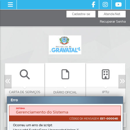
Cadastre-se
Atende.Net
Recuperar Senha
C
CARTA DE SERVIÇOS
IPTU
DIÁRIO OFICIAL
Erro
SISTEMA
Gerenciamento do Sistema
CÓDIGO DA MENSAGEM:
EST-000040
Ocorreu um erro de script: