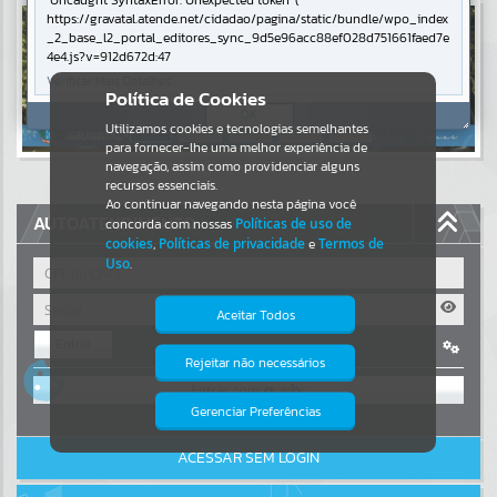
Uncaught SyntaxError: Unexpected token '('
https://gravatal.atende.net/cidadao/pagina/static/bundle/wpo_index
Resultados para
""
_2_base_l2_portal_editores_sync_9d5e96acc88ef028d751661faed7e
4e4.js?v=912d672d:47
Verificar Mais Detalhes
Portais
Política de Cookies
OK
Utilizamos cookies e tecnologias semelhantes
Por favor, aguarde...
para fornecer-lhe uma melhor experiência de
navegação, assim como providenciar alguns
NOTÍCIAS
recursos essenciais.
Ao continuar navegando nesta página você
AUTOATENDIMENTO
concorda com nossas
Políticas de uso de
Por favor, aguarde...
cookies
,
Políticas de privacidade
e
Termos de
Uso
.
SUBPORTAIS
Aceitar Todos
Entrar
Por favor, aguarde...
Rejeitar não necessários
Isto significa que diversos recursos
OU
providenciados poderão não estar
disponíveis.
Gerenciar Preferências
SERVIÇOS
Cadastre-se
|
Recuperar Senha
ACESSAR SEM LOGIN
Por favor, aguarde...