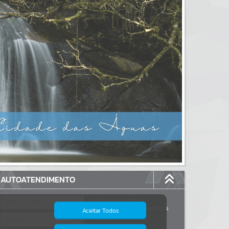
AUTOATENDIMENTO
Estão disponíveis no
autoatendimento
117
serviços
Aceitar Todos
dos quais...