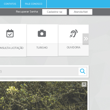
CONTATOS
FALE CONOSCO
Recuperar Senha
Cadastre-se
Atende.Net
SALA DO
OUVIDORIA
TURISMO
EMPREENDEDOR