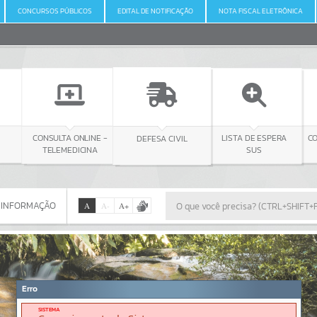
CONCURSOS PÚBLICOS
EDITAL DE NOTIFICAÇÃO
NOTA FISCAL ELETRÔNICA
 ONLINE -
DEFESA CIVIL
CONSULTA LICITAÇÃO
LISTA DE ESPERA
EDICINA
SUS
 INFORMAÇÃO
A
A
-
A
+
 INFORMAÇÃO
Por favor, aguarde...
Erro
SISTEMA