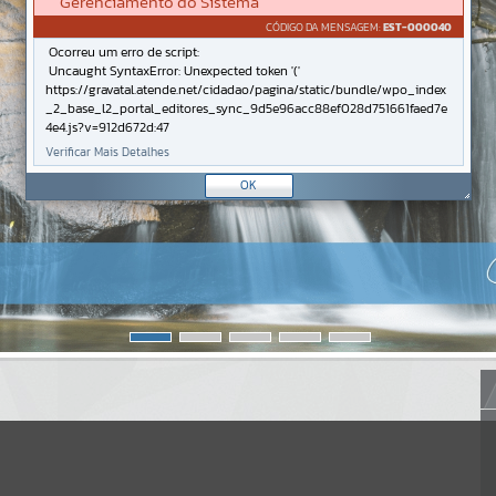
Gerenciamento do Sistema
CÓDIGO DA MENSAGEM:
EST-000040
Ocorreu um erro de script:
Uncaught SyntaxError: Unexpected token '('
https://gravatal.atende.net/cidadao/pagina/static/bundle/wpo_index
_2_base_l2_portal_editores_sync_9d5e96acc88ef028d751661faed7e
4e4.js?v=912d672d:47
Verificar Mais Detalhes
OK