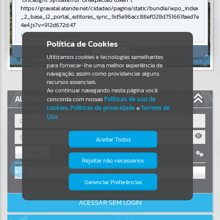
Uncaught SyntaxError: Unexpected token '('
https://gravatal.atende.net/cidadao/pagina/static/bundle/wpo_index
Resultados para
""
_2_base_l2_portal_editores_sync_9d5e96acc88ef028d751661faed7e
4e4.js?v=912d672d:47
Verificar Mais Detalhes
Portais
Política de Cookies
OK
Utilizamos cookies e tecnologias semelhantes
Por favor, aguarde...
para fornecer-lhe uma melhor experiência de
navegação, assim como providenciar alguns
NOTÍCIAS
recursos essenciais.
Ao continuar navegando nesta página você
AUTOATENDIMENTO
concorda com nossas
Políticas de uso de
Por favor, aguarde...
cookies
,
Políticas de privacidade
e
Termos de
Uso
.
SUBPORTAIS
Aceitar Todos
Entrar
Por favor, aguarde...
Rejeitar não necessários
Isto significa que diversos recursos
OU
providenciados poderão não estar
disponíveis.
Gerenciar Preferências
SERVIÇOS
Cadastre-se
|
Recuperar Senha
ACESSAR SEM LOGIN
Por favor, aguarde...