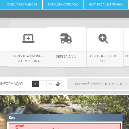
CONCURSOS PÚBLICOS
EDITAL DE NOTIFICAÇÃO
NOTA FISCAL ELETRÔNICA
NLINE -
DEFESA CIVIL
CONSULTA LICITAÇÃO
LISTA DE ESPERA
ICINA
SUS
 INFORMAÇÃO
A
A
-
A
+
 INFORMAÇÃO
Por favor, aguarde...
Erro
SISTEMA