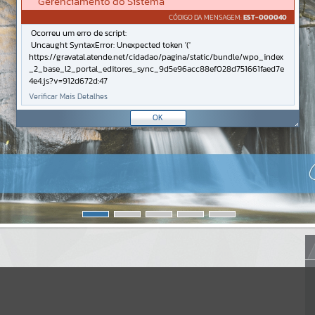
Gerenciamento do Sistema
CÓDIGO DA MENSAGEM:
EST-000040
Ocorreu um erro de script:
Uncaught SyntaxError: Unexpected token '('
https://gravatal.atende.net/cidadao/pagina/static/bundle/wpo_index
_2_base_l2_portal_editores_sync_9d5e96acc88ef028d751661faed7e
4e4.js?v=912d672d:47
Verificar Mais Detalhes
OK