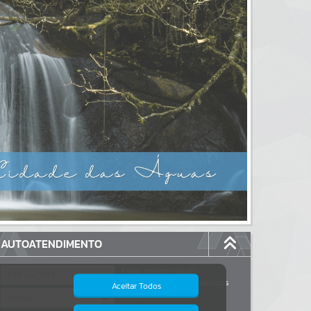
AUTOATENDIMENTO
Estão disponíveis no
autoatendimento
117
serviços
Aceitar Todos
dos quais...