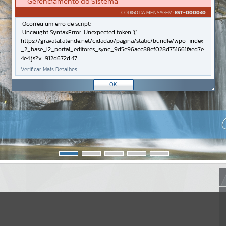
Gerenciamento do Sistema
CÓDIGO DA MENSAGEM:
EST-000040
Ocorreu um erro de script:
Uncaught SyntaxError: Unexpected token '('
https://gravatal.atende.net/cidadao/pagina/static/bundle/wpo_index
_2_base_l2_portal_editores_sync_9d5e96acc88ef028d751661faed7e
4e4.js?v=912d672d:47
Verificar Mais Detalhes
OK