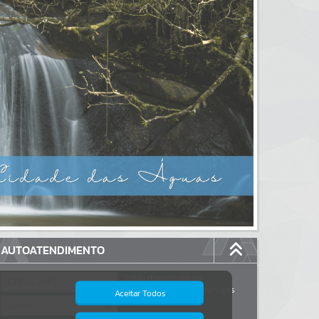
AUTOATENDIMENTO
Estão disponíveis no
autoatendimento
117
serviços
Aceitar Todos
dos quais...