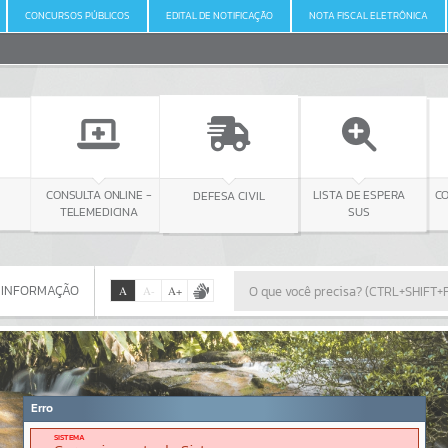
CONCURSOS PÚBLICOS
EDITAL DE NOTIFICAÇÃO
NOTA FISCAL ELETRÔNICA
ONLINE -
DEFESA CIVIL
CONSULTA LICITAÇÃO
LISTA DE ESPERA
DICINA
SUS
 INFORMAÇÃO
A
A
-
A
+
 INFORMAÇÃO
Por favor, aguarde...
Erro
SISTEMA