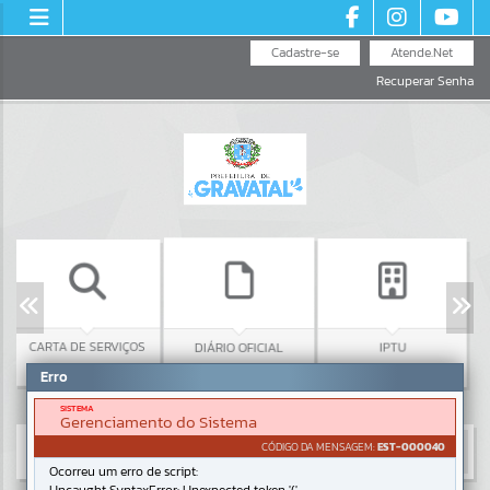
Cadastre-se
Atende.Net
Recuperar Senha
CARTA DE SERVIÇOS
CONS
DIÁRIO OFICIAL
IPTU
TE
Erro
SISTEMA
Gerenciamento do Sistema
CÓDIGO DA MENSAGEM:
EST-000040
Ocorreu um erro de script: