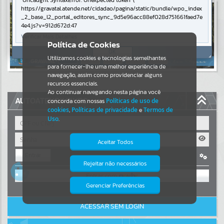
Uncaught SyntaxError: Unexpected token '('
https://gravatal.atende.net/cidadao/pagina/static/bundle/wpo_index
Resultados para
""
_2_base_l2_portal_editores_sync_9d5e96acc88ef028d751661faed7e
4e4.js?v=912d672d:47
Verificar Mais Detalhes
Portais
Política de Cookies
OK
Utilizamos cookies e tecnologias semelhantes
Por favor, aguarde...
para fornecer-lhe uma melhor experiência de
navegação, assim como providenciar alguns
NOTÍCIAS
recursos essenciais.
Ao continuar navegando nesta página você
AUTOATENDIMENTO
concorda com nossas
Políticas de uso de
Por favor, aguarde...
cookies
,
Políticas de privacidade
e
Termos de
Uso
.
SUBPORTAIS
Aceitar Todos
Entrar
Por favor, aguarde...
Rejeitar não necessários
Isto significa que diversos recursos
OU
providenciados poderão não estar
disponíveis.
Gerenciar Preferências
SERVIÇOS
Cadastre-se
|
Recuperar Senha
ACESSAR SEM LOGIN
Por favor, aguarde...