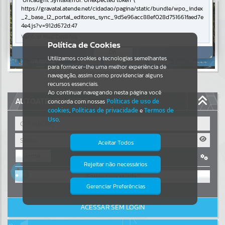
Uncaught SyntaxError: Unexpected token '('
https://gravatal.atende.net/cidadao/pagina/static/bundle/wpo_index
Resultados para
""
_2_base_l2_portal_editores_sync_9d5e96acc88ef028d751661faed7e
4e4.js?v=912d672d:47
Verificar Mais Detalhes
Portais
Política de Cookies
OK
Utilizamos cookies e tecnologias semelhantes
Por favor, aguarde...
para fornecer-lhe uma melhor experiência de
navegação, assim como providenciar alguns
NOTÍCIAS
recursos essenciais.
Ao continuar navegando nesta página você
AUTOATENDIMENTO
concorda com nossas
Políticas de uso de
Por favor, aguarde...
cookies
,
Políticas de privacidade
e
Termos de
Uso
.
SUBPORTAIS
Aceitar Todos
Entrar
Por favor, aguarde...
Rejeitar não necessários
Isto significa que diversos recursos
OU
providenciados poderão não estar
disponíveis.
Gerenciar Preferências
SERVIÇOS
Cadastre-se
|
Recuperar Senha
ACESSAR SEM LOGIN
Por favor, aguarde...