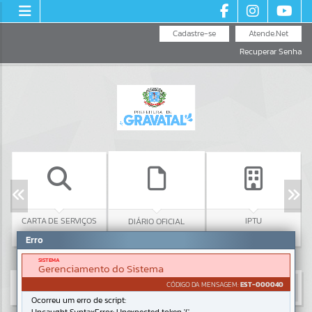
Cadastre-se
Atende.Net
Recuperar Senha
CARTA DE SERVIÇOS
C
DIÁRIO OFICIAL
IPTU
Erro
SISTEMA
Gerenciamento do Sistema
CÓDIGO DA MENSAGEM:
EST-000040
Ocorreu um erro de script: