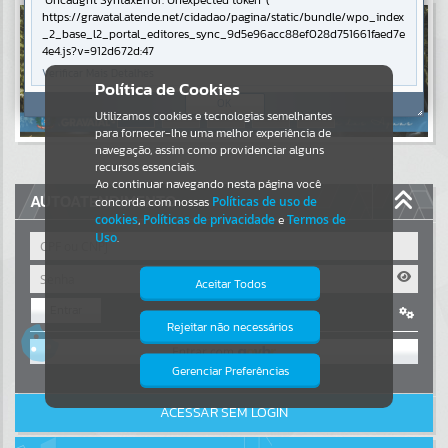
Uncaught SyntaxError: Unexpected token '('
https://gravatal.atende.net/cidadao/pagina/static/bundle/wpo_index
Resultados para
""
_2_base_l2_portal_editores_sync_9d5e96acc88ef028d751661faed7e
4e4.js?v=912d672d:47
Verificar Mais Detalhes
Portais
Política de Cookies
OK
Utilizamos cookies e tecnologias semelhantes
Por favor, aguarde...
para fornecer-lhe uma melhor experiência de
navegação, assim como providenciar alguns
NOTÍCIAS
recursos essenciais.
Ao continuar navegando nesta página você
AUTOATENDIMENTO
concorda com nossas
Políticas de uso de
Por favor, aguarde...
cookies
,
Políticas de privacidade
e
Termos de
Uso
.
SUBPORTAIS
Aceitar Todos
Entrar
Por favor, aguarde...
Rejeitar não necessários
Isto significa que diversos recursos
OU
providenciados poderão não estar
disponíveis.
Gerenciar Preferências
SERVIÇOS
Cadastre-se
|
Recuperar Senha
ACESSAR SEM LOGIN
Por favor, aguarde...