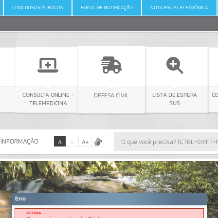
CONCURSOS PÚBLICOS
EDITAL DE NOTIFICAÇÃO
NOTA FISCAL ELETRÔNICA
 ONLINE -
DEFESA CIVIL
CONSULTA LICITAÇÃO
LISTA DE ESPERA
EDICINA
SUS
 INFORMAÇÃO
A
A
-
A
+
 INFORMAÇÃO
Por favor, aguarde...
Erro
SISTEMA