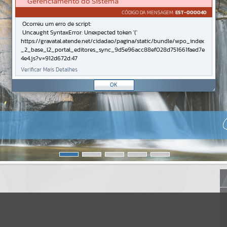
Gerenciamento do Sistema
CÓDIGO DA MENSAGEM:
EST-000040
Ocorreu um erro de script:
Uncaught SyntaxError: Unexpected token '('
https://gravatal.atende.net/cidadao/pagina/static/bundle/wpo_index
_2_base_l2_portal_editores_sync_9d5e96acc88ef028d751661faed7e
4e4.js?v=912d672d:47
Verificar Mais Detalhes
OK