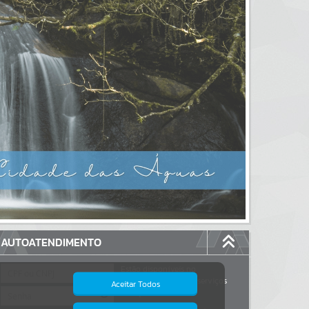
AUTOATENDIMENTO
Estão disponíveis no
autoatendimento
117
serviços
Aceitar Todos
dos quais...