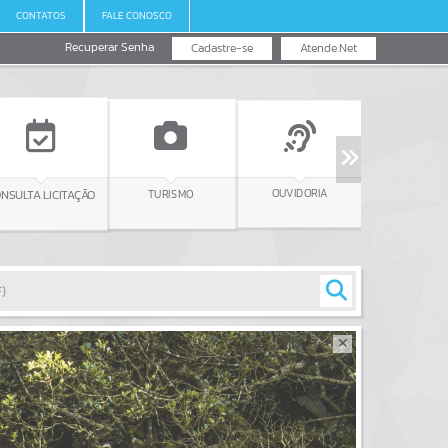
CONTATOS
FALE CONOSCO
Recuperar Senha
Cadastre-se
Atende.Net
SALA DO
OUVIDORIA
TURISMO
EMPREENDEDOR