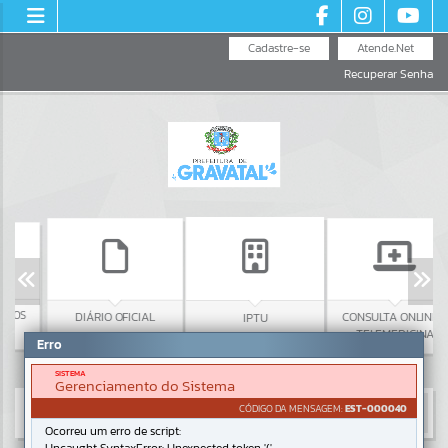
Cadastre-se
Atende.Net
Recuperar Senha
ÇOS
DIÁRIO OFICIAL
CONSULTA ONLINE -
IPTU
TELEMEDICINA
Erro
SISTEMA
Gerenciamento do Sistema
CÓDIGO DA MENSAGEM:
EST-000040
Ocorreu um erro de script: