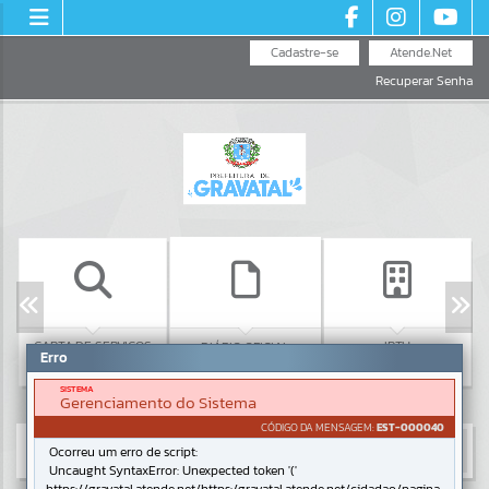
Cadastre-se
Atende.Net
Recuperar Senha
CARTA DE SERVIÇOS
IPTU
DIÁRIO OFICIAL
Erro
SISTEMA
Gerenciamento do Sistema
CÓDIGO DA MENSAGEM:
EST-000040
Ocorreu um erro de script:
Uncaught SyntaxError: Unexpected token '('